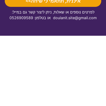
אילנית, תתאמי לי שיחה>>
לפרטים נוספים או שאלות, ניתן ליצור קשר גם במייל:
doulanit.site@gmail.com או בטלפון: 0526909589