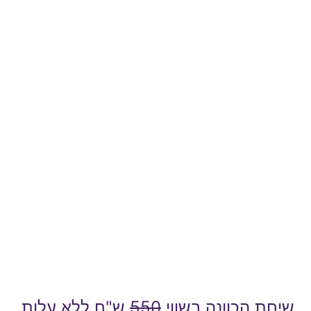
שיחת הכוונה בשווי
550
ש"ח ללא עלות,