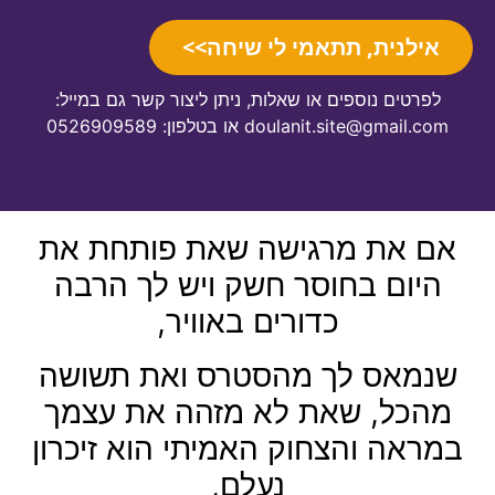
אילנית, תתאמי לי שיחה>>
לפרטים נוספים או שאלות, ניתן ליצור קשר גם במייל:
doulanit.site@gmail.com או בטלפון: 0526909589
אם את מרגישה שאת פותחת את
היום בחוסר חשק ויש לך הרבה
כדורים באוויר,
שנמאס לך מהסטרס ואת תשושה
מהכל, שאת לא מזהה את עצמך
במראה והצחוק האמיתי הוא זיכרון
נעלם,